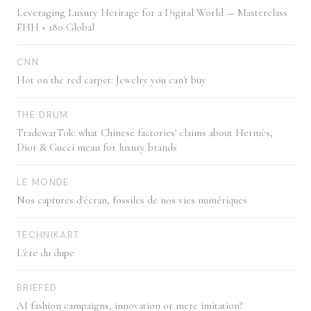
Leveraging Luxury Heritage for a Digital World — Masterclass
FHH × 180 Global
CNN
Hot on the red carpet: Jewelry you can't buy
THE DRUM
TradewarTok: what Chinese factories' claims about Hermès,
Dior & Gucci mean for luxury brands
LE MONDE
Nos captures d'écran, fossiles de nos vies numériques
TECHNIKART
L'ère du dupe
BRIEFED
AI fashion campaigns, innovation or mere imitation?