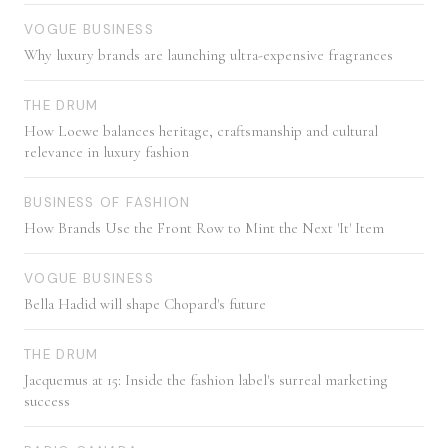
VOGUE BUSINESS
Why luxury brands are launching ultra-expensive fragrances
THE DRUM
How Loewe balances heritage, craftsmanship and cultural
relevance in luxury fashion
BUSINESS OF FASHION
How Brands Use the Front Row to Mint the Next 'It' Item
VOGUE BUSINESS
Bella Hadid will shape Chopard's future
THE DRUM
Jacquemus at 15: Inside the fashion label's surreal marketing
success