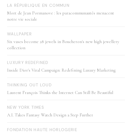
LA RÉPUBLIQUE EN COMMUN
Mort de Jean Pormanove : les paracommunautés menacent
notre vie sociale
WALLPAPER
Six vases become 28 jewels in Boucheron's new high jewellery
collection
LUXURY REDEFINED
Inside Dior's Viral Campaign: Redefining Luxury Marketing
THINKING OUT LOUD
Laurent François Thinks the Internet Can Still Be Beautiful
NEW YORK TIMES
A.I. Takes Fantasy Watch Design a Step Further
FONDATION HAUTE HORLOGERIE