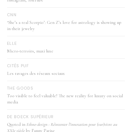
Instagram, YouTube
CNN
‘She’s a real Scorpio’: Gen Z’s love for astrology is showing up
in their jewelry
ELLE
Micro-terroirs, maxi luxe
CITÉS PUF
Les ravages des réseaux sociaux
THE GOODS
Too visible to feel valuable? The new reality for luxury on social
media
DE BOECK SUPÉRIEUR
Quoted in
Ethno-design : Réinventer l'innovation pour (sur)vivre au
XXIe siècle
by Fanny Parise