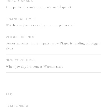
RADIO CANADA
Une partie du contenu sur Internet disparaît
FINANCIAL TIMES
Watches as jewellery enjoy a red carpet revival
VOGUE BUSINESS
'Fewer launches, more impact': How Piaget is fending off bigger
rivals
NEW YORK TIMES
When Jewelry Influences Watchmakers
2023
FASHIONISTA