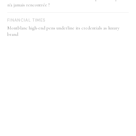
n'a jamais rencontrée ?
FINANCIAL TIMES
Montblanc high-end pens underline its credentials as luxury
brand
20 MINUTES (PODCAST)
Comment les réseaux sociaux nous ont-ils changés ?
THE CHOICE (ESCP)
Virtual influencers, virtual employees: how can brands leverage a
new kind of relationship?
STRATÉGIES
Et vous, quelle est la vivance de votre marque ?
ENVI MEDIA
Luxury Beauty: A New Territory To Conquer for Asian